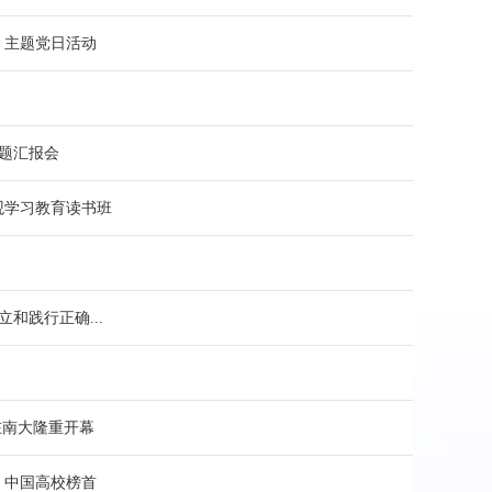
下载专区
》主题党日活动
馆史概况
历任馆长一览表
专题汇报会
捐赠
观学习教育读书班
仙林新馆建设概况
和践行正确...
在南大隆重开幕
》中国高校榜首