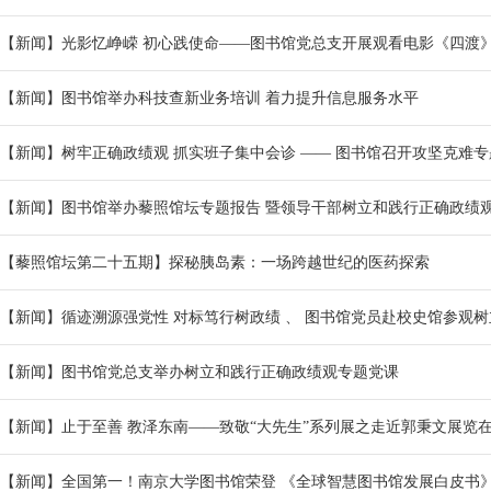
“小蓝鲸”慕课
【新闻】光影忆峥嵘 初心践使命——图书馆党总支开展观看电影《四渡
AI工作坊
​【新闻】图书馆举办科技查新业务培训 着力提升信息服务水平
【新闻】树牢正确政绩观 抓实班子集中会诊 —— 图书馆召开攻坚克难
【新闻】图书馆举办藜照馆坛专题报告 暨领导干部树立和践行正确政绩
【藜照馆坛第二十五期】探秘胰岛素：一场跨越世纪的医药探索
【新闻】循迹溯源强党性 对标笃行树政绩 、 图书馆党员赴校史馆参观树立
【新闻】图书馆党总支举办树立和践行正确政绩观专题党课
【新闻】止于至善 教泽东南——致敬“大先生”系列展之走近郭秉文展览
【新闻】全国第一！南京大学图书馆荣登 《全球智慧图书馆发展白皮书