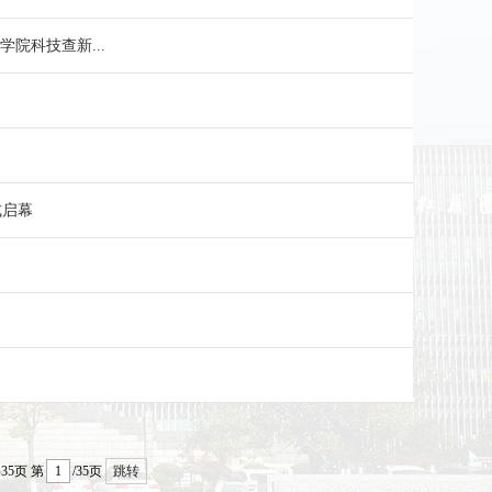
院科技查新...
式启幕
35页
第
/35页
跳转