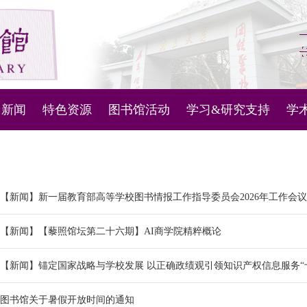
新闻
特色资源
图书馆活动
学习&研究支持
学
图书馆管理系统
新闻通知
微视频
活动列表
科技查新与查收查引
主
机器人
古文献资源库
知识产权信息服务
内
【新闻】新一届教育部高等学校图书情报工作指导委员会2026年工作会
问答
古代地方志
人文社科数据服务
对
【新闻】【藜照馆坛第二十六期】AI商学院精粹概论
定位
现当代地方文献
讲座和培训学习资料
【新闻】锚定国家战略与学校发展 以正确政绩观引领知识产权信息服务“十五
南雍撷珍
南京大学ESI概况
图书馆关于暑假开放时间的通知