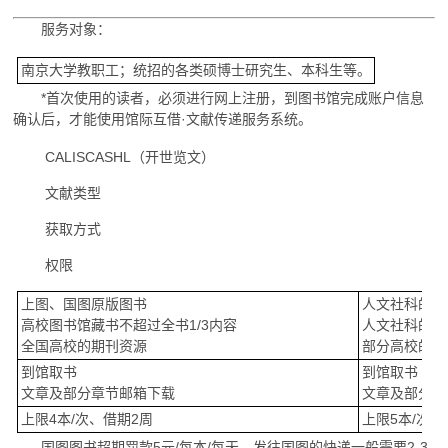
服务对象：
南京大学教职工；统招的各类硕博士研究生、本科生等。
*首次使用的读者，必须进行网上注册，到图书馆完成账户信息
确认后，才能使用馆际互借·文献传递服务系统。
CALISCASHL（开世览文）
文献类型
获取方式
权限
上图、国图原版图书
人文社科的外
高校图书馆藏书不超过全书1/3内容
人文社科的期
全国高校的期刊资源
部分高校的民
到馆取书
到馆取书
文章及部分章节邮箱下载
文章及部分章
上限4本/次、借期2周
上限5本/次、
国图图书超期罚款5元/每本/每天，发往国图的快递一般需要2-3