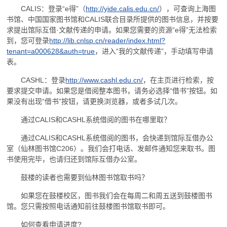
CALIS：登录“e得”（
http://yide.calis.edu.cn/
），可查询上海图
书馆、中国国家图书馆和CALIS联合目录所提供的图书信息，并按要
求提出馆际互借·文献传递的申请。如果您需要的资源“e得”无法检索
到，您可登录
http://lib.cnlsp.cn/reader/index.html?
tenant=a000628&auth=true
，进入“我的文献传递”，手动填写申请
表。
CASHL：登录
http://www.cashl.edu.cn/
，在主页进行检索，按
要求提交申请。如果您是借阅整本图书，请务必选择“借书”按钮。如
果没有出现“借书”按钮，请更换浏览器，或者多试几次。
通过CALIS和CASHL系统借阅的图书在哪里取？
通过CALIS和CASHL系统借阅的图书，会快递到馆际互借办公
室（仙林图书馆C206）。我们会打电话、发邮件通知您来取书。图
书使用完毕，也请归还到馆际互借办公室。
鼓楼的读者也需要到仙林图书馆取书吗？
如果您在鼓楼校区，图书我们会在每周二和周五送到鼓楼图书
馆。您只需按照电话通知前往鼓楼图书馆取书即可。
如何查看申请进度?