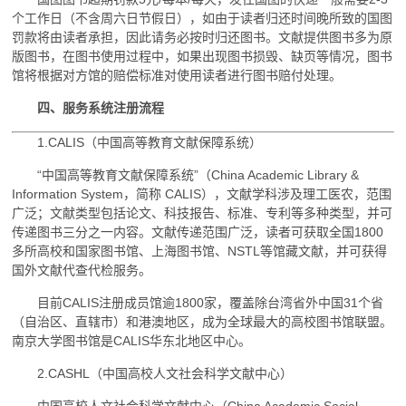
个工作日（不含周六日节假日），如由于读者归还时间晚所致的国图
罚款将由读者承担，因此请务必按时归还图书。文献提供图书多为原
版图书，在图书使用过程中，如果出现图书损毁、缺页等情况，图书
馆将根据对方馆的赔偿标准对使用读者进行图书赔付处理。
四、服务系统注册流程
1.CALIS（中国高等教育文献保障系统）
“中国高等教育文献保障系统”（China Academic Library &
Information System，简称 CALIS），文献学科涉及理工医农，范围
广泛；文献类型包括论文、科技报告、标准、专利等多种类型，并可
传递图书三分之一内容。文献传递范围广泛，读者可获取全国1800
多所高校和国家图书馆、上海图书馆、NSTL等馆藏文献，并可获得
国外文献代查代检服务。
目前CALIS注册成员馆逾1800家，覆盖除台湾省外中国31个省
（自治区、直辖市）和港澳地区，成为全球最大的高校图书馆联盟。
南京大学图书馆是CALIS华东北地区中心。
2.CASHL（中国高校人文社会科学文献中心）
中国高校人文社会科学文献中心（China Academic Social