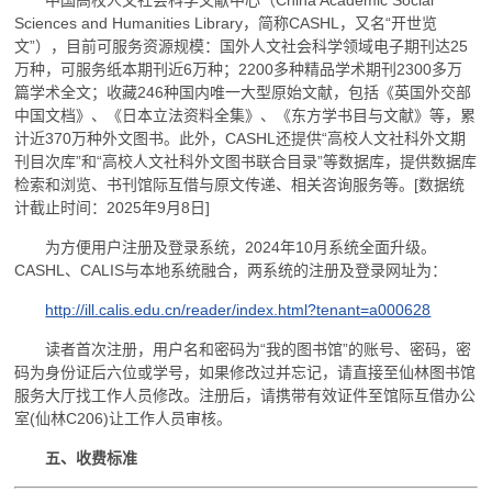
Sciences and Humanities Library，简称CASHL，又名“开世览
文”），目前可服务资源规模：国外人文社会科学领域电子期刊达25
万种，可服务纸本期刊近6万种；2200多种精品学术期刊2300多万
篇学术全文；收藏246种国内唯一大型原始文献，包括《英国外交部
中国文档》、《日本立法资料全集》、《东方学书目与文献》等，累
计近370万种外文图书。此外，CASHL还提供“高校人文社科外文期
刊目次库”和“高校人文社科外文图书联合目录”等数据库，提供数据库
检索和浏览、书刊馆际互借与原文传递、相关咨询服务等。[数据统
计截止时间：2025年9月8日]
为方便用户注册及登录系统，2024年10月系统全面升级。
CASHL、CALIS与本地系统融合，两系统的注册及登录网址为：
http://ill.calis.edu.cn/reader/index.html?tenant=a000628
读者首次注册，用户名和密码为“我的图书馆”的账号、密码，密
码为身份证后六位或学号，如果修改过并忘记，请直接至仙林图书馆
服务大厅找工作人员修改。注册后，请携带有效证件至馆际互借办公
室(仙林C206)让工作人员审核。
五、收费标准