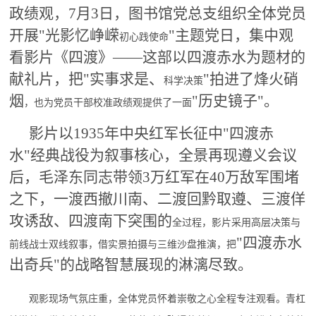
政绩观，
7月3日，图书馆党总支组织
全体
党员
开展
"
光影忆峥嵘
"主题党日，集中观
初心践使命
看影片《四渡》——这部以四渡赤水为题材的
献礼片，把"实事求是
、
"拍进了
烽火硝
科学决策
烟
"历史镜子"。
，也为党员干部校准政绩观提供了一面
影片以
1935年中央红军长征中"四渡赤
水"经典战役为叙事核心，全景再现遵义会议
后，毛泽东同志带领3万红军在40万敌军围堵
之下
，一渡西撤川南、二渡回黔取遵、三渡佯
攻诱敌、四渡南下突围的
全过程，影片采用高层决策与
"四渡赤水
前线战士双线叙事，借实景拍摄与三维沙盘推演，把
出奇兵"的
战略
智慧
展现的淋漓尽致
。
观影现场气氛庄重，全体党员怀着崇敬之心全程专注观看。青杠