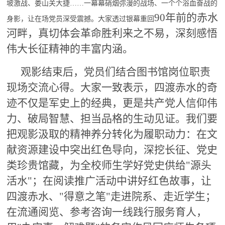
坡激战、娄山关大捷
……一幕幕硝烟弥漫的战场、一个个浴血奋战的
90年前的赤水
身影，让在场党员深受震撼。大家透过银幕重回
河畔，真切体会革命胜利来之不易，深刻感悟
伟大长征精神的丰富内涵。
观影结束后，党员们结合图书馆岗位职责
现场交流心得。大家一致表示，四渡赤水的奇
迹不仅是军史上的经典，更是共产党人信仰
伟
力
、
破局
智慧、
担当品格
的生动见证
。我们
要
把观影汲取的精神养分转化为履职动力：在文
献资源建设中突出红色导向，深挖长征、党史
类珍贵馆藏，为全校师生学好党史供给
"源头
活水"；在阅读推广活动中讲好红色故事，让
四渡赤水、"得意之笔"走进院系、走近学生；
在流通阅览、参考咨询一线践行服务育人，