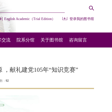
English Academic（Trial Edition）
登录我的图书馆
术交流
院系分馆
关于图书馆
咨询留言
办会议
开放时间
常用咨询
部交流
馆藏布局
在线留言
，献礼建党105年“知识竞赛”
外交流
规章制度
图宝在线
次数：
92
机构设置
联系我们