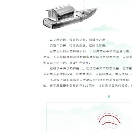
“小蓝鲸”慕课
AI工作坊