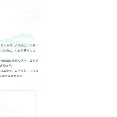
下载专区
馆史概况
历任馆长一览表
捐赠
仙林新馆建设概况