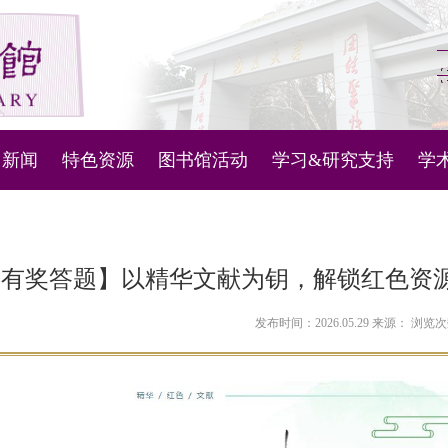
新闻
特色资源
图书馆活动
学习&研究支持
学
图书馆管理系统
新闻通知
微视频
活动列表
科技查新与查收查引
主
机器人
古文献资源库
知识产权信息服务
内
有奖答题】以精华文献为钥，解锁红色资源 
问答
古代地方志
人文社科数据服务
对
发布时间：2026.05.29 来源： 浏览
定位
现当代地方文献
讲座和培训学习资料
南雍撷珍
南京大学ESI概况