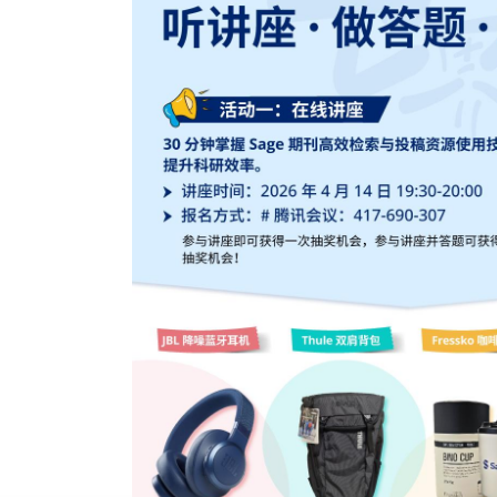
“小蓝鲸”慕课
AI工作坊