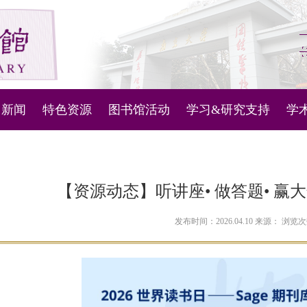
新闻
特色资源
图书馆活动
学习&研究支持
学
图书馆管理系统
新闻通知
微视频
活动列表
科技查新与查收查引
主
机器人
古文献资源库
知识产权信息服务
内
【资源动态】听讲座• 做答题• 赢大奖
问答
古代地方志
人文社科数据服务
对
发布时间：2026.04.10 来源： 浏览
定位
现当代地方文献
讲座和培训学习资料
南雍撷珍
南京大学ESI概况