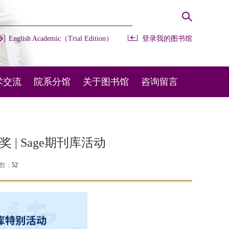
English Academic（Trial Edition）
登录我的图书馆
术交流
院系分馆
关于图书馆
咨询留言
办会议
开放时间
常用咨询
部交流
馆藏布局
在线留言
 | Sage期刊库活动
外交流
规章制度
图宝在线
次数：
52
机构设置
联系我们