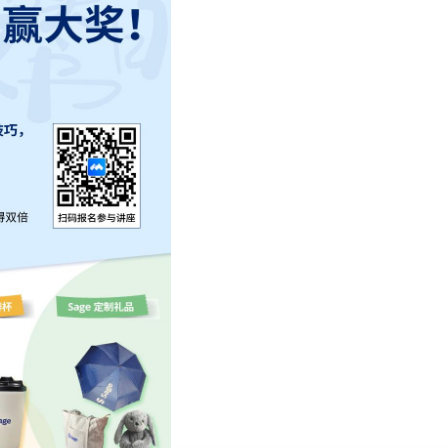
下载专区
馆史概况
历任馆长一览表
捐赠
仙林新馆建设概况