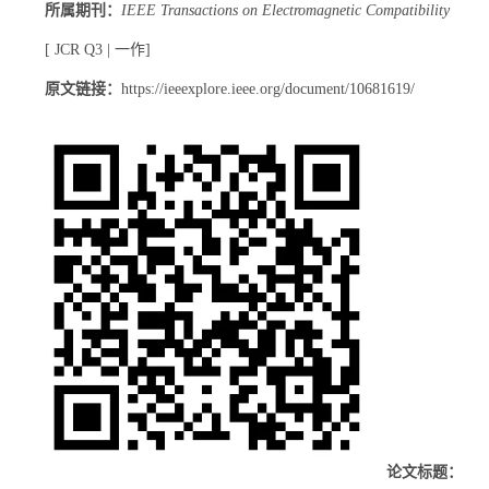
所属期刊：
IEEE Transactions on Electromagnetic Compatibility
[ JCR Q3 | 一作]
原文链接：
https://ieeexplore.ieee.org/document/10681619/
论文标题：