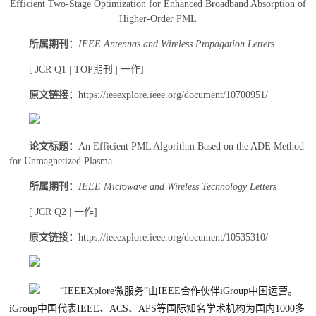
Efficient Two-Stage Optimization for Enhanced Broadband Absorption of
Higher-Order PML
所属期刊：
IEEE Antennas and Wireless Propagation Letters
[ JCR Q1 | TOP期刊 | 一作]
原文链接：
https://ieeexplore.ieee.org/document/10700951/
论文标题：
An Efficient PML Algorithm Based on the ADE Method
for Unmagnetized Plasma
所属期刊：
IEEE Microwave and Wireless Technology Letters
[ JCR Q2 | 一作]
原文链接：
https://ieeexplore.ieee.org/document/10535310/
“IEEEXplore微服务”由IEEE合作伙伴iGroup中国运营。
iGroup中国代表IEEE、ACS、APS等国际知名学术机构为国内1000多