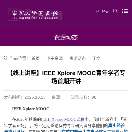
登录
资源动态
当前位置：
首页
—
电子资源
—
资源动态
—
正文
【线上讲座】IEEE Xplore MOOC青年学者专
场首期开讲
发布时间：2025.10.13
来源：
浏览次数：
98
IEEE Xplore MOOC
在2025年秋季的
IEEE Xplore MOOC课程
中，我们全新推出 「青
年学者专场」 ，将不定期邀请优秀青年研究者分享他们的
真实经验
与独到见解
。首期嘉宾为来自
北京航空航天大学电子信息工程专业的