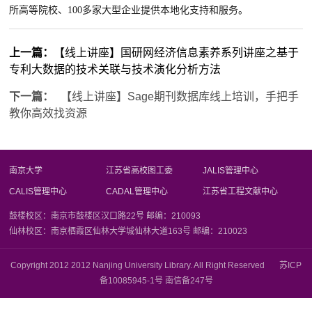
所高等院校、100多家大型企业提供本地化支持和服务。
上一篇：
【线上讲座】国研网经济信息素养系列讲座之基于
专利大数据的技术关联与技术演化分析方法
下一篇：
【线上讲座】Sage期刊数据库线上培训，手把手
教你高效找资源
南京大学
江苏省高校图工委
JALIS管理中心
CALIS管理中心
CADAL管理中心
江苏省工程文献中心
鼓楼校区：南京市鼓楼区汉口路22号 邮编：210093
仙林校区：南京栖霞区仙林大学城仙林大道163号 邮编：210023
Copyright 2012 2012 Nanjing University Library. All Right Reserved 苏ICP
备10085945-1号 南信备247号