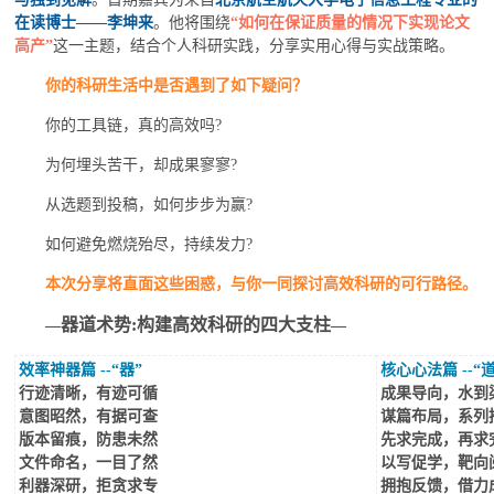
在读博士——李坤来
。他将围绕
“如何在保证质量的情况下实现论文
高产”
这一主题，结合个人科研实践，分享实用心得与实战策略。
你的科研生活中是否遇到了如下疑问？
你的工具链，真的高效吗?
为何埋头苦干，却成果寥寥?
从选题到投稿，如何步步为赢?
如何避免燃烧殆尽，持续发力?
本次分享将直面这些困惑，与你一同探讨高效科研的可行路径。
器道术势:构建高效科研的四大支柱
—
—
效率神器篇 --“器”
核心心法篇 --“道
行迹清晰，有迹可循
成果导向，水到
意图昭然，有据可查
谋篇布局，系列
版本留痕，防患未然
先求完成，再求
文件命名，一目了然
以写促学，靶向
利器深研，拒贪求专
拥抱反馈，借力