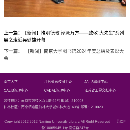
上一篇：
【新闻】推明德教 泽溉万方——致敬“大先生”系列
展之走近吴健雄开幕
下一篇：
【新闻】南京大学图书馆2024年度总结及表彰大
会
南京大学
江苏省高校图工委
JALIS管理中心
CALIS管理中心
CADAL管理中心
江苏省工程文献中心
鼓楼校区：南京市鼓楼区汉口路22号 邮编：210093
仙林校区：南京栖霞区仙林大学城仙林大道163号 邮编：210023
Copyright 2012 2012 Nanjing University Library. All Right Reserved 苏ICP
备10085945-1号 南信备247号