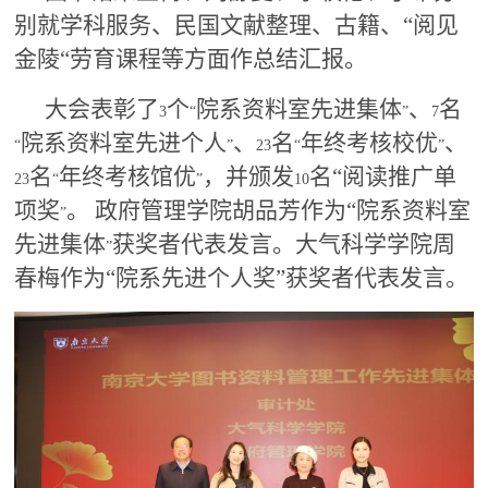
别就学科服务、民国文献整理、古籍、“阅见
金陵“劳育课程等方面作总结汇报。
大会表彰了
个
院系资料室先进集体
、
名
3
“
”
7
院系资料室先进个人
、
名
年终考核校优
、
“
”
23
“
”
名
年终考核馆优
，并颁发
名“阅读推广单
23
“
”
10
项奖
。 政府管理学院胡品芳作为“院系资料室
”
先进集体
获奖者代表发言。大气科学学院周
”
春梅作为“院系先进个人奖”获奖者代表发言。