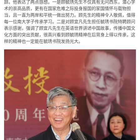
辞。他表达了两点感想。一是顾毓琇先生不仅具有无问西东，潜心学
术的崇高品质，更有在国家危难之际投身报国的家国情怀与载物担
当，且一直为两岸和平统一做出努力。顾先生的精神令人敬佩，值得
每一位南大学子传承学习。二是对顾宜凡先生担任毓琇书院特聘顾问
表示感谢，强调了顾宜凡先生在英语世界讲述中国故事，传播中国文
化方面的突出贡献，很高兴看到顾毓琇精神在后背身上得以传承，这
样的精神也一定能在毓琇书院发扬光大。