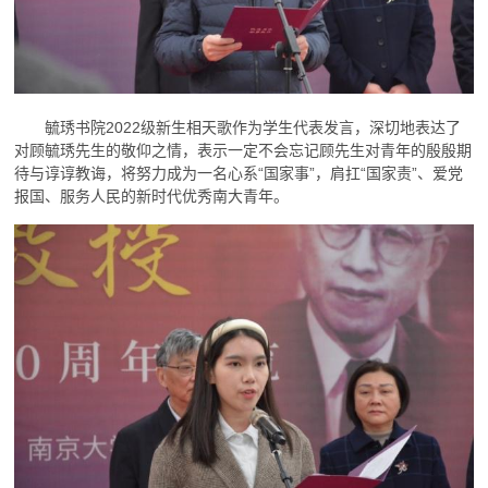
毓琇书院2022级新生相天歌作为学生代表发言，深切地表达了
对顾毓琇先生的敬仰之情，表示一定不会忘记顾先生对青年的殷殷期
待与谆谆教诲，将努力成为一名心系“国家事”，肩扛“国家责”、爱党
报国、服务人民的新时代优秀南大青年。