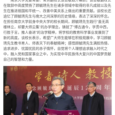
在致辞中高度赞扬了顾毓琇先生在诸多领域中取得的非凡成就以及先
生在推进祖国和平统一、改善中美关系上做出的重要贡献。谈校长还
追忆了顾毓琇先生与南大之间深厚的历史情缘，表达了深深的怀念。
在担任南京大学前身中央大学的校长期间，顾毓琇先生践行“虽无高
楼林立，却要大师云集”的办学理念，铸就了“博古通今，学贯中西，
行胜于言，推人奋进”的治学精神，将学校的教育科学事业发展到了
新的高度。谈校长表示，希望广大师生能够在积极观展中，学习顾毓
琇先生教书育人、师表天下的奉献精神；感悟顾毓琇先生满腔热情、
追求进步、忧国忧民的赤子情怀，自觉将个人理想追求融入时代之
中，融入党和国家事业之中，为实现中华民族伟大复兴的中国梦贡献
自己的智慧和力量。