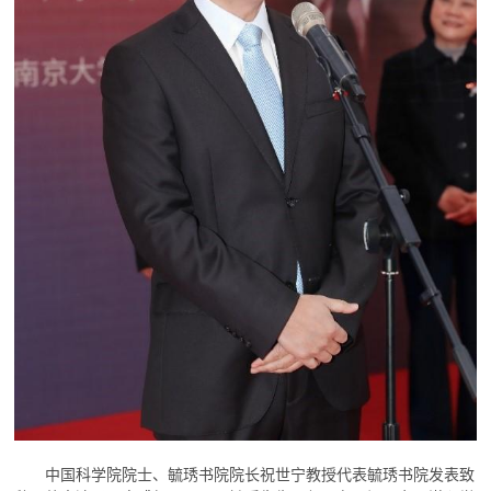
中国科学院院士、毓琇书院院长祝世宁教授代表毓琇书院发表致