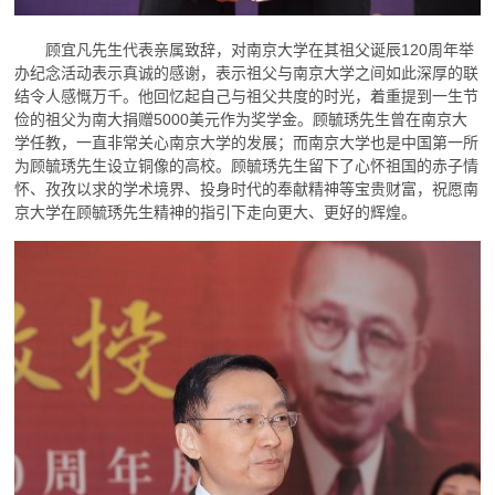
顾宜凡先生代表亲属致辞，对南京大学在其祖父诞辰120周年举
办纪念活动表示真诚的感谢，表示祖父与南京大学之间如此深厚的联
结令人感慨万千。他回忆起自己与祖父共度的时光，着重提到一生节
俭的祖父为南大捐赠5000美元作为奖学金。顾毓琇先生曾在南京大
学任教，一直非常关心南京大学的发展；而南京大学也是中国第一所
为顾毓琇先生设立铜像的高校。顾毓琇先生留下了心怀祖国的赤子情
怀、孜孜以求的学术境界、投身时代的奉献精神等宝贵财富，祝愿南
京大学在顾毓琇先生精神的指引下走向更大、更好的辉煌。