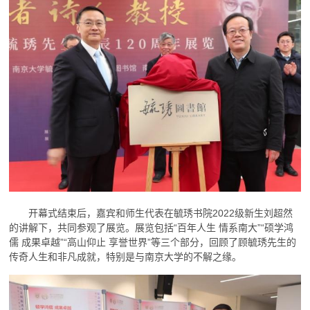
开幕式结束后，嘉宾和师生代表在毓琇书院2022级新生刘超然
的讲解下，共同参观了展览。展览包括“百年人生 情系南大”“硕学鸿
儒 成果卓越”“高山仰止 享誉世界”等三个部分，回顾了顾毓琇先生的
传奇人生和非凡成就，特别是与南京大学的不解之缘。