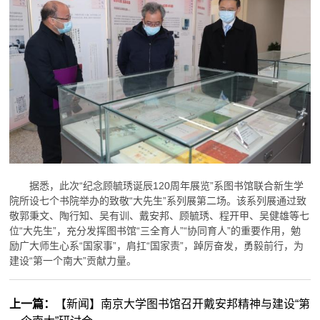
据悉，此次“纪念顾毓琇诞辰120周年展览”系图书馆联合新生学
院所设七个书院举办的致敬“大先生”系列展第二场。该系列展通过致
敬郭秉文、陶行知、吴有训、戴安邦、顾毓琇、程开甲、吴健雄等七
位“大先生”，充分发挥图书馆“三全育人”“协同育人”的重要作用，勉
励广大师生心系“国家事”，肩扛“国家责”，踔厉奋发，勇毅前行，为
建设“第一个南大”贡献力量。
上一篇：
【新闻】南京大学图书馆召开戴安邦精神与建设“第