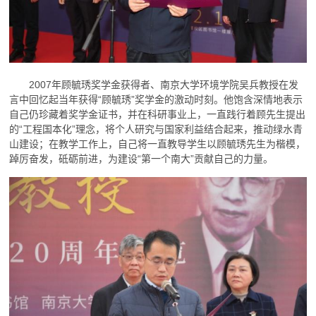
2007年顾毓琇奖学金获得者、南京大学环境学院吴兵教授在发
言中回忆起当年获得“顾毓琇”奖学金的激动时刻。他饱含深情地表示
自己仍珍藏着奖学金证书，并在科研事业上，一直践行着顾先生提出
的“工程国本化”理念，将个人研究与国家利益结合起来，推动绿水青
山建设；在教学工作上，自己将一直教导学生以顾毓琇先生为楷模，
踔厉奋发，砥砺前进，为建设“第一个南大”贡献自己的力量。