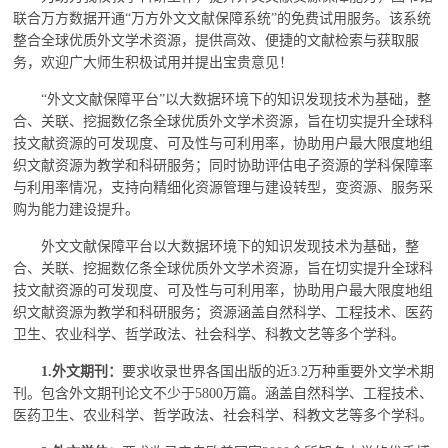
联合万方数据开通
“万方外文文献保障系统”的免费试用服务。该系统
整合全球优质外文学术资源，提供高效、便捷的文献检索与获取服
务，欢迎广大师生积极试用并提出宝贵意见！
“外文文献保障平台”以大数据环境下的知识发现技术为基础，整
合、关联、挖掘数亿条全球优质外文学术资源，旨在切实提升全球科
技文献资源的可发现度、可及性与可利用率，协助用户最大限度地组
织文献资源为教学和科研服务；同时协助评估电子资源的学科保障率
与利用率情况，支持向精细化资源管理与建设转型，变资源、服务采
购为能力建设提升。
外文文献保障平台以大数据环境下的知识发现技术为基础，整
合、关联、挖掘数亿条全球优质外文学术资源，旨在切实提升全球科
技文献资源的可发现度、可及性与可利用率，协助用户最大限度地组
织文献资源为教学和科研服务；资源涵盖自然科学、工程技术、医药
卫生、农业科学、哲学政法、社会科学、科教文艺等多个学科。
1.外文期刊：
要求收录世界各国出版的近
3.2
万种重要外文学术期
刊。包含外文期刊论文不少于
5
8
00万篇。涵盖自然科学、工程技术、
医药卫生、农业科学、哲学政法、社会科学、科教文艺等多个学科。