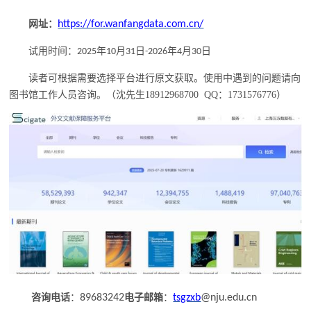
网址：
https://for.wanfangdata.com.cn/
试用时间：
年
月
日
年
月
日
2025
10
31
-2026
4
30
读者
可根据需要选择平台进行原文获取。使用中遇到的问题请向
图书馆工作人员咨询。
（沈先生
18912968700 QQ：1731576776）
咨询电话
：
89683242
电子邮箱
：
tsgzxb
@
nju.edu.cn