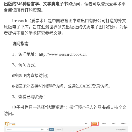
出版的
种语言学、文学类电子书
的访问，读者可以登录爱学术平
246
台阅读所有订购资源。
（爱学术）是中国教育图书进出口有限公司打造的外文
Iresearch
原版电子书库，旨在汇聚世界领先出版社的优质电子图书资源，为读
者提供丰富的学术研究参考文献。
访问指南
、访问地址：
1
http://www.iresearchbook.cn
、访问方式：
2
校园
内直接访问；
ü
IP
校园
外支持
远程访问，或通过
登录访问。
ü
IP
VPN
CARSI
、查看已购资源：
3
电子书栏目
选择
馆藏资源
：带
已购
标志的图书都支持全文
—
“
”
“
”
访问。