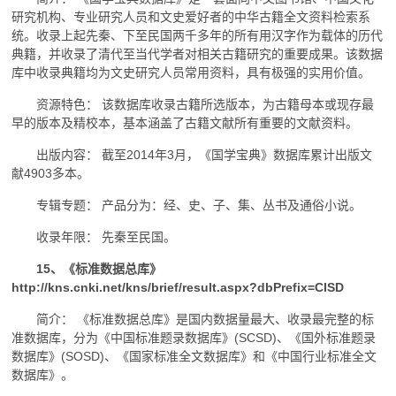
研究机构、专业研究人员和文史爱好者的中华古籍全文资料检索系
统。收录上起先秦、下至民国两千多年的所有用汉字作为载体的历代
典籍，并收录了清代至当代学者对相关古籍研究的重要成果。该数据
库中收录典籍均为文史研究人员常用资料，具有极强的实用价值。
资源特色： 该数据库收录古籍所选版本，为古籍母本或现存最
早的版本及精校本，基本涵盖了古籍文献所有重要的文献资料。
出版内容： 截至2014年3月，《国学宝典》数据库累计出版文
献4903多本。
专辑专题： 产品分为：经、史、子、集、丛书及通俗小说。
收录年限： 先秦至民国。
15、《标准数据总库》
http://kns.cnki.net/kns/brief/result.aspx?dbPrefix=CISD
简介： 《标准数据总库》是国内数据量最大、收录最完整的标
准数据库，分为《中国标准题录数据库》(SCSD)、《国外标准题录
数据库》(SOSD)、《国家标准全文数据库》和《中国行业标准全文
数据库》。