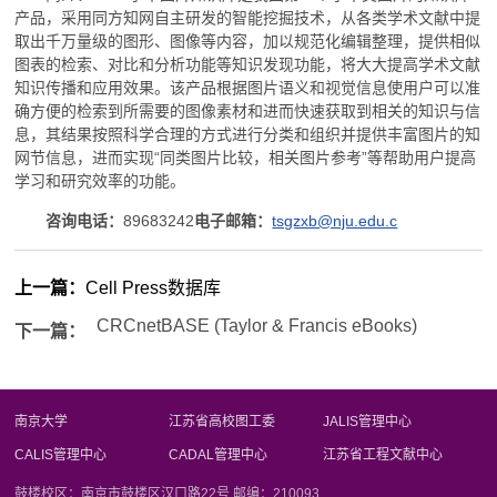
产品，采用同方知网自主研发的智能挖掘技术，从各类学术文献中提
取出千万量级的图形、图像等内容，加以规范化编辑整理，提供相似
图表的检索、对比和分析功能等知识发现功能，将大大提高学术文献
知识传播和应用效果。该产品根据图片语义和视觉信息使用户可以准
确方便的检索到所需要的图像素材和进而快速获取到相关的知识与信
息，其结果按照科学合理的方式进行分类和组织并提供丰富图片的知
网节信息，进而实现“同类图片比较，相关图片参考”等帮助用户提高
学习和研究效率的功能。
咨询电话：
89683242
电子邮箱：
tsgzxb@nju.edu.c
上一篇：
Cell Press数据库
CRCnetBASE (Taylor & Francis eBooks)
下一篇：
南京大学
江苏省高校图工委
JALIS管理中心
CALIS管理中心
CADAL管理中心
江苏省工程文献中心
鼓楼校区：南京市鼓楼区汉口路22号 邮编：210093