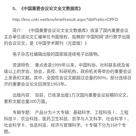
5、《中国重要会议论文全文数据库》
http://kns.cnki.net/kns/brief/result.aspx?dbPrefix=CPFD
简介： 《中国重要会议论文全文数据库》收录了国内重要会议
主办单位或论文汇编单位书面授权，投稿到“中国知网”进行数字出版
的会议论文，是《中国学术期刊（光盘版）》
电子杂志社编辑出版的国家级连续电子出版物。
资源特色： 重点收录1999年以来，中国科协、社科联系统及省
级以上的学会、协会，高校、科研机构，政府机关等举办的重要会议
上发表的文献。其中，全国性会议文献超过总量的80%，部分连续召
开的重要会议论文回溯至1953年。
出版内容： 目前，已收录出版1万次国内重要会议投稿的论文，
累积文献总量200万篇。
专辑专题： 产品分为十大专辑：基础科学、工程科技Ⅰ、工程
科技Ⅱ、农业科技、医药卫生科技、哲学与人文科学、社会科学Ⅰ、
社会科学Ⅱ、信息科技、经济与管理科学。十专辑下分为168个专
题。