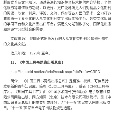
版形式普及文化知识，通过先进的知识整合技术提供内容链接、个性
化服务等增值服务功能，以更好、更广泛地满足人们对精品文化期刊
的阅读、欣赏、利用、评论、交流、保存等各方面的需求，全力打造
我国第一个专业化的大众文化期刊数字出版传播平台、各类文化知识
的学习平台和文化产品出口平台，满足文化期刊数字化、国际化出版
和建设学习型社会的需要。
文献来源： 我国正式出版发行的大众文化类期刊和其他刊物中
的文化类文献。
收录年限： 1979年至今。
13、《中国工具书网络出版总库》
http://kns.cnki.net/kns/brief/result.aspx?dbPrefix=CRFD
简介： 《中国工具书网络出版总库》是精准、权威、可信且持
续更新的百科知识库，简称《知网工具书库》，或者《CNKI工具书
库》。《知网工具书库》由《中国学术期刊(光盘版)》电子杂志社有
限公司网络出版、同方知网（北京）技术有限公司研制发行，是《中
国知识资源总库》的重要组成部分，为“十一五”国家重大网络出版项
目，“十一五”国家重点电子出版物规划选题。