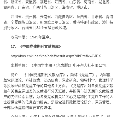
省、浙江省、安徽省、福建省、江西省、山东省、河南省、湖北省、
湖南省、广东省、广西壮族自治区、海南省、重庆市、
四川省、贵州省、云南省、西藏自治区、陕西省、甘肃省、青海
省、宁夏回族自治区、新疆维吾尔自治区、香港特别行政区、澳门特
别行政区、台湾省共34个省级行政区域。
收录年限： 1949年至今。
17、《中国党建期刊文献总库》
http://kns.cnki.net/kns/brief/result.aspx?dbPrefix=CJFX
出版单位： 《中国学术期刊(光盘版)》电子杂志社有限公司。
简介： 《中国党建期刊文献总库》，简称《党建库》。内容覆
盖党建理论、方针政策、动态信息、党史研究、领导科学、管理科学
等执政经验和党建工作的其他各个方面。《党建库》对各类党建文献
和有关民主党派类的文献进行分类汇编，并提供与该类期刊文献相适
应的先进检索系统，为各类党政机关和关心党建和民主党派工作的人
士提供完整的信息查询服务。是我党进行政策理论研究、党员管理、
干部队伍建设的重要宣传媒体。
文献来源： 中国共产党各级组织和各民主党派主办并正式出版