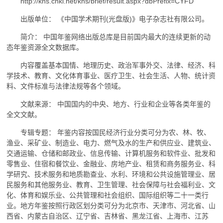
http://kns.cnki.net/kns/brief/result.aspx?dbPrefix=CYFD
出版单位： 《中国学术期刊(光盘版)》电子杂志社有限公司。
简介： 中国年鉴网络出版总库是目前国内最大的连续更新的动
态年鉴资源全文数据库。
内容覆盖基本国情、地理历史、政治军事外交、法律、经济、科
学技术、教育、文化体育事业、医疗卫生、社会生活、人物、统计资
料、文件标准与法律法规等各个领域。
文献来源： 中国国内的中央、地方、行业和企业等各类年鉴的
全文文献。
专辑专题： 年鉴内容按国民经济行业分类可分为农、林、牧、
渔业、采矿业、制造业、电力、燃气及水的生产和供应业、建筑业、
交通运输、仓储和邮政业、信息传输、计算机服务和软件业、批发和
零售业、住宿和餐饮业、金融业、房地产业、租赁和商务服务业、科
学研究、技术服务和地质勘查业、水利、环境和公共设施管理业、居
民服务和其他服务业、教育、卫生管理、社会保障与社会福利业、文
化、体育和娱乐业、公共管理和社会组织、国际组织等二十一类行
业。地方年鉴按照行政区划分类可分为北京市、天津市、河北省、山
西省、内蒙古自治区、辽宁省、吉林省、黑龙江省、上海市、江苏