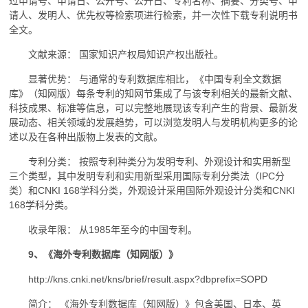
过申请号、申请日、公开号、公开日、专利名称、摘要、分类号、申
请人、发明人、优先权等检索项进行检索，并一次性下载专利说明书
全文。
文献来源： 国家知识产权局知识产权出版社。
显著优势： 与通常的专利数据库相比，《中国专利全文数据
库》（知网版）每条专利的知网节集成了与该专利相关的最新文献、
科技成果、标准等信息，可以完整地展现该专利产生的背景、最新发
展动态、相关领域的发展趋势，可以浏览发明人与发明机构更多的论
述以及在各种出版物上发表的文献。
专利分类： 按照专利种类分为发明专利、外观设计和实用新型
三个类型，其中发明专利和实用新型采用国际专利分类法（IPC分
类）和CNKI 168学科分类，外观设计采用国际外观设计分类和CNKI
168学科分类。
收录年限： 从1985年至今的中国专利。
9、《海外专利数据库（知网版）》
http://kns.cnki.net/kns/brief/result.aspx?dbprefix=SOPD
简介： 《海外专利数据库（知网版）》包含美国、日本、英