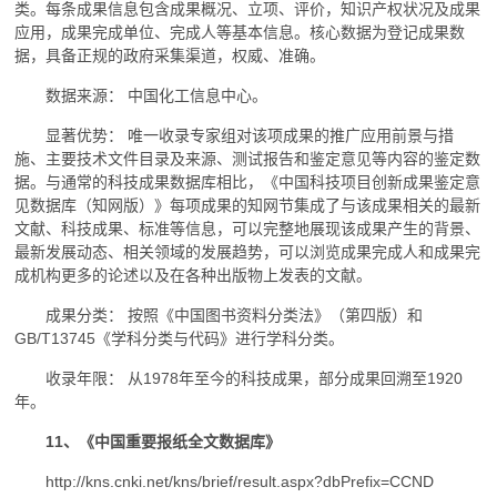
类。每条成果信息包含成果概况、立项、评价，知识产权状况及成果
应用，成果完成单位、完成人等基本信息。核心数据为登记成果数
据，具备正规的政府采集渠道，权威、准确。
数据来源： 中国化工信息中心。
显著优势： 唯一收录专家组对该项成果的推广应用前景与措
施、主要技术文件目录及来源、测试报告和鉴定意见等内容的鉴定数
据。与通常的科技成果数据库相比，《中国科技项目创新成果鉴定意
见数据库（知网版）》每项成果的知网节集成了与该成果相关的最新
文献、科技成果、标准等信息，可以完整地展现该成果产生的背景、
最新发展动态、相关领域的发展趋势，可以浏览成果完成人和成果完
成机构更多的论述以及在各种出版物上发表的文献。
成果分类： 按照《中国图书资料分类法》（第四版）和
GB/T13745《学科分类与代码》进行学科分类。
收录年限： 从1978年至今的科技成果，部分成果回溯至1920
年。
11、《中国重要报纸全文数据库》
http://kns.cnki.net/kns/brief/result.aspx?dbPrefix=CCND