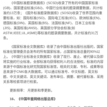
《中国标准题录数据库》(SCSD)收录了所有的中国国家标准
(GB)、国家建设标准(GBJ)、中国行业标准的题录摘要数据，共计标
准约13万条；《国外标准题录数据库》(SOSD)收录了世界范围内重
要标准，如：国际标准(ISO)、国际电工标准(IEC)、欧洲标准(EN)、
德国标准(DIN)、英国标准(BS)、法国标准(NF)、日本工业标准
(JIS)、美国标准(ANSI)、美国部分学协会标准(如
ASTM,IEEE,UL,ASME)等标准的题录摘要数据，共计标准约31万
条。
《国家标准全文数据库》收录了由中国标准出版社出版的，国家
标准化管理委员会发布的所有国家标准，占国家标准总量的90%以
上。《中国行业标准全文数据库》收录了现行、废止、被代替以及即
将实施的行业标准，全部标准均获得权利人的合法授权。标准的内容
来源于中国标准化研究院国家标准馆，相关的文献、专利、成果等信
息来源于CNKI各大数据库。可以通过标准号、中文标题、英文标
题、中文关键词、英文关键词、发布单位、摘要、被代替标准、采用
关系等检索项进行检索。
更新频率： 月更新和季更新。
16、《中国年鉴网络出版总库》