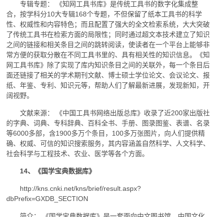
专辑专题： 《知网工具书库》是传统工具书的数字化集成整
合，按学科分10大专辑168个专题，不但保留了纸本工具书的科学
性、权威性和内容特色；而且配置了强大的全文检索系统，大大突破
了传统工具书在检索方面的局限性；同时通过超文本技术建立了知识
之间的链接和相关条目之间的跳转阅读，使读者在一个平台上能够非
常方便的获取分散在不同工具书里的、具有相关性的知识信息。《知
网工具书库》除了实现了库内知识条目之间的关联外，每一个条目后
面还链接了相关的学术期刊文献、博士硕士学位论文、会议论文、报
纸、年鉴、专利、知识元等，帮助人们了解最新进展，发现新知，开
阔视野。
文献来源： 《中国工具书网络出版总库》收录了近200家出版社
的字典、词典、专科辞典、百科全书、手册、图录图鉴、表谱、名录
等6000多部，含1900多万个条目，100多万张图片，向人们提供精
确、权威、可信的知识搜索服务，其内容涵盖自然科学、人文科学、
社会科学与工程技术、农业、医学等各个方面。
14、《国学宝典数据库》
http://kns.cnki.net/kns/brief/result.aspx?
dbPrefix=GXDB_SECTION
简介： 《国学宝典数据库》是一套面向中文图书馆、中国文化