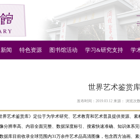
新闻
特色资源
图书馆活动
学习&研究支持
学
图书馆管理系统
新闻通知
微视频
活动列表
科技查新与查收查引
主
机器人
古文献资源库
知识产权信息服务
内
世界艺术鉴赏
问答
古代地方志
人文社科数据服务
对
发布时间：2019.03.12 来源： 浏览次
定位
现当代地方文献
讲座和培训学习资料
ib《世界艺术鉴赏库》定位于为学术研究、艺术教育和艺术普及提供资源
像分辨率高、内容全面完整、数据深度标引、搜索快速准确、知识体系完
南雍撷珍
南京大学ESI概况
数据库目前收录全球范围内31万余件艺术品高清图像，包含西方油画、