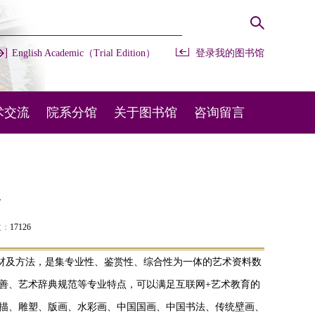
English Academic（Trial Edition）
登录我的图书馆
术交流
院系分馆
关于图书馆
咨询留言
办会议
开放时间
常用咨询
部交流
馆藏布局
在线留言
库
外交流
规章制度
图宝在线
数：
17126
机构设置
、素材及方法，是集专业性、鉴赏性、综合性为一体的艺术资料数
善、艺术辞典规范等专业特点，可以满足互联网+艺术教育的
联系我们
素描、雕塑、版画、水彩画、中国国画、中国书法、传统壁画、