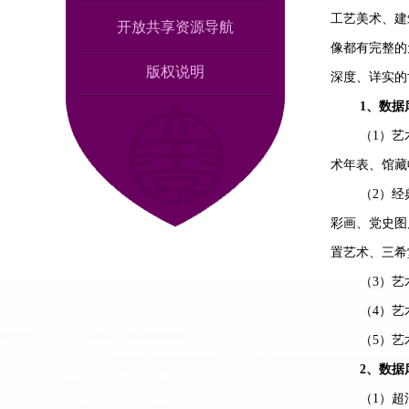
工艺美术、建
开放共享资源导航
像都有完整的
版权说明
深度、详实的
1、数据
（
1）
术年表、馆藏
（
2）经
彩画、党史图
置艺术、三希
（
3）艺
（
4）
（
5）
2、数据
（
1）