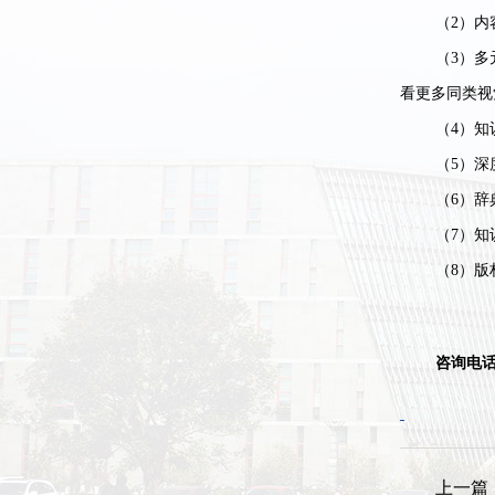
（
2）
（
3）多
看更多同类视
（
4）
（
5）深
（
6）
（
7）
（
8）版
咨询电
上一篇