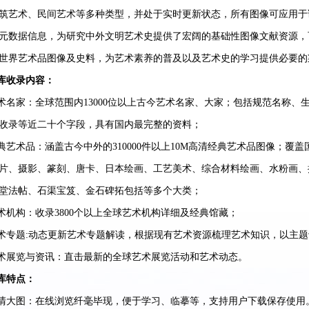
“小蓝鲸”慕课
筑艺术、民间艺术等多种类型，并处于实时更新状态，所有图像可应用于
元数据信息，为研究中外文明艺术史提供了宏阔的基础性图像文献资源，可放
AI工作坊
世界艺术品图像及史料，为艺术素养的普及以及艺术史的学习提供必要的
库收录内容：
艺术名家：全球范围内13000位以上古今艺术名家、大家；包括规范名称
收录等近二十个字段，具有国内最完整的资料；
典艺术品：涵盖古今中外的310000件以上10M高清经典艺术品图像；
片、摄影、篆刻、唐卡、日本绘画、工艺美术、综合材料绘画、水粉画、
堂法帖、石渠宝笈、金石碑拓包括等多个大类；
术机构：收录3800个以上全球艺术机构详细及经典馆藏；
艺术专题:动态更新艺术专题解读，根据现有艺术资源梳理艺术知识，以主
艺术展览与资讯：直击最新的全球艺术展览活动和艺术动态。
库特点：
超清大图：在线浏览纤毫毕现，便于学习、临摹等，支持用户下载保存使用