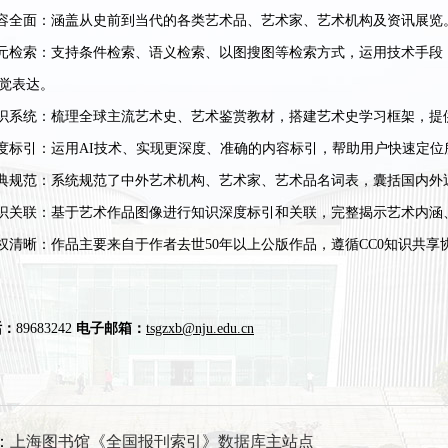
内容全面：涵盖从史前到当代的各类艺术品、艺术家、艺术机构及资讯展览
元检索：
支持条件检索、语义检索、以图搜图等检索方式，运用技术手段
觉表达。
知识系统：梳理全球主流艺术史、艺术鉴赏教材，搭建艺术史学习框架，提
度标引：运用
AI
技术、实现更深度、准确的内容标引，帮助用户快速定位
辞典规范：系统规范了中外艺术机构、艺术家、艺术品名词表，囊括国内外
知识关联：基于艺术作品图像进行知识深度标引和关联，完整揭示艺术内涵
权清晰：作品主要来自于作者去世50年以上公版作品，遵循CC0知识共
话：
89683242
电子邮箱：
tsgzxb@nju.edu.cn
：
上海图书馆《全国报刊索引》数据库主站点