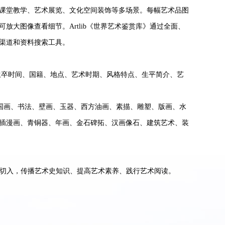
下载专区
课堂教学、艺术展览、文化空间装饰等多场景。每幅艺术品图
大图像查看细节。Artlib《世界艺术鉴赏库》通过全面、
馆史概况
渠道和资料搜索工具。
历任馆长一览表
、生卒时间、国籍、地点、艺术时期、风格特点、生平简介、艺
捐赠
覆盖国画、书法、壁画、玉器、西方油画、素描、雕塑、版画、水
仙林新馆建设概况
插漫画、青铜器、年画、金石碑拓、汉画像石、建筑艺术、装
题切入，传播艺术史知识、提高艺术素养、践行艺术阅读。
。