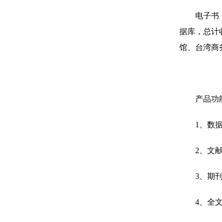
电子书
据库，总计
馆、台湾商
产品功
1
、数
2
、文
3
、期
4
、全