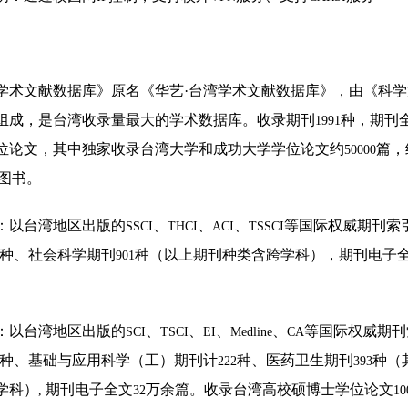
“小蓝鲸”慕课
AI工作坊
学术文献数据库》原名《华艺·台湾学术文献数据库》，由《科
组成，是台湾收录量最大的学术数据库。收录期刊
种，期刊
1991
位论文，其中独家收录台湾大学和成功大学学位论文约
篇，
50000
图书。
：以台湾地区出版的
、
、
、
等国际权威期刊索
SSCI
THCI
ACI
TSSCI
种、社会科学期刊
种（以上期刊种类含跨学科），期刊电子
901
：以台湾地区出版的
、
、
、
、
等国际权威期刊
SCI
TSCI
EI
Medline
CA
种、基础与应用科学（工）期刊计
种、医药卫生期刊
种（
222
393
学科）
期刊电子全文
万余篇。收录台湾高校硕博士学位论文
,
32
10