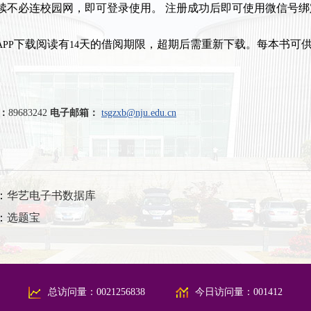
续不必连校园网，即可登录使用。
注册成功后即可使用微信号绑
下载阅读有
天的借阅期限，超期后需重新下载。每本书可
APP
14
：
89683242
电子邮箱：
tsgzxb@nju.edu.cn
：
华艺电子书数据库
：
选题宝
总访问量：
0021256838
今日访问量：
001412