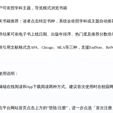
户可依照学科主题，导览模式浏览书籍
关书籍推荐：读者点击特定书种，系统会依照学科或主题自动推
寻结果可依电子书上线日期、出版年排序、热门度及推荐分数排
供引用文献格式含
、
、
等三种，支援
、
APA
Chicago
MLA
EndNote
RefW
使用说明：
脑端在线阅读和
下载阅读两种方式。建议首次使用时在校园
App
在平台网站首页点击上方的“登陆
注册”，进一步点选「首次注
/