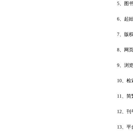
5
、图
6
、起
7
、版
8
、网
9
、浏
10
、检
11
、简
12
、刊
13
、平