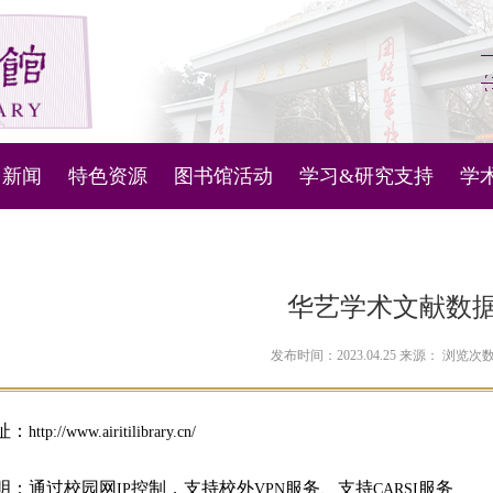
新闻
特色资源
图书馆活动
学习&研究支持
学
图书馆管理系统
新闻通知
微视频
活动列表
科技查新与查收查引
主
机器人
古文献资源库
知识产权信息服务
内
华艺学术文献数
问答
古代地方志
人文社科数据服务
对
发布时间：2023.04.25 来源： 浏览次
定位
现当代地方文献
讲座和培训学习资料
址：
http://www.airitilibrary.cn/
南雍撷珍
南京大学ESI概况
明：通过校园网
控制，支持校外
服务、支持
服务
IP
VPN
CARSI