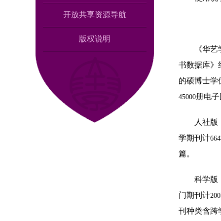
开放共享资源导航
版权说明
《华艺
书数据库》
的硕博士学
册电子
45000
人社版
学期刊计
664
篇。
科学版
门期刊计
200
刊种类含跨