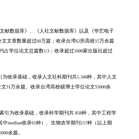
下载专区
馆史概况
学文献数据库》、《人社文献数据库》以及《华艺电子
历任馆长一览表
全文文章数量超过
万篇；收录台湾
所高校
万余篇
60
62
15
约占学位论文总篇数
；收录超过
家出版社超过
1/3
捐赠
1000
仙林新馆建设概况
引为收录基础，收录人文社科期刊共
种，其中人文
1,348
全文
万余篇。收录台湾高校硕博士学位论文
余
31
55000
索引为收录基础，收录科学期刊共
种，其中工程学
858
其中
收录
种）、生物农学期刊
种（以上期
medline
61
157
余篇。
0000