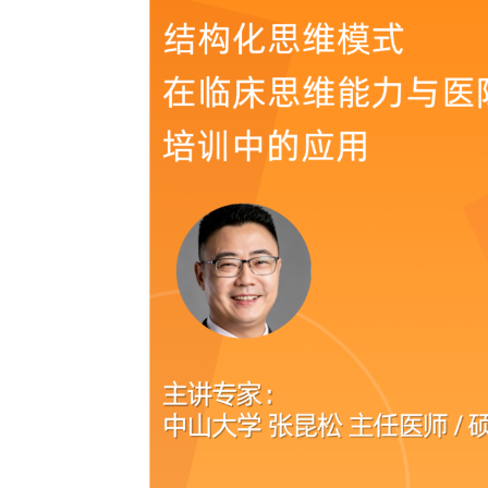
“小蓝鲸”慕课
AI工作坊