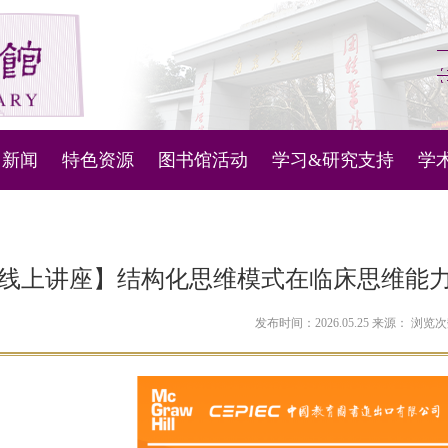
新闻
特色资源
图书馆活动
学习&研究支持
学
图书馆管理系统
新闻通知
微视频
活动列表
科技查新与查收查引
主
机器人
古文献资源库
知识产权信息服务
内
线上讲座】结构化思维模式在临床思维能
问答
古代地方志
人文社科数据服务
对
发布时间：2026.05.25 来源： 浏览
定位
现当代地方文献
讲座和培训学习资料
南雍撷珍
南京大学ESI概况