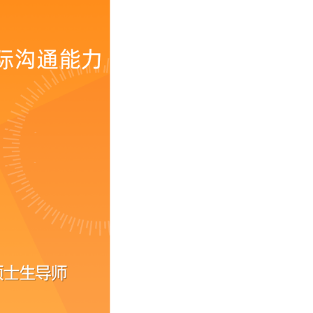
下载专区
馆史概况
历任馆长一览表
捐赠
仙林新馆建设概况