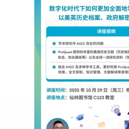
“小蓝鲸”慕课
AI工作坊