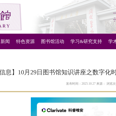
新闻
特色资源
图书馆活动
学习&研究支持
学
图书馆管理系统
新闻通知
微视频
活动列表
科技查新与查收查引
主
机器人
古文献资源库
知识产权信息服务
内
信息】10月29日图书馆知识讲座之数字
问答
古代地方志
人文社科数据服务
对
发布时间：2025.10.27 来源： 浏览
定位
现当代地方文献
讲座和培训学习资料
南雍撷珍
南京大学ESI概况