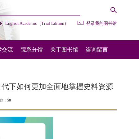
English Academic（Trial Edition）
登录我的图书馆
术交流
院系分馆
关于图书馆
咨询留言
办会议
开放时间
常用咨询
部交流
馆藏布局
在线留言
化时代下如何更加全面地掌握史料资源
外交流
规章制度
图宝在线
次数：
58
机构设置
联系我们