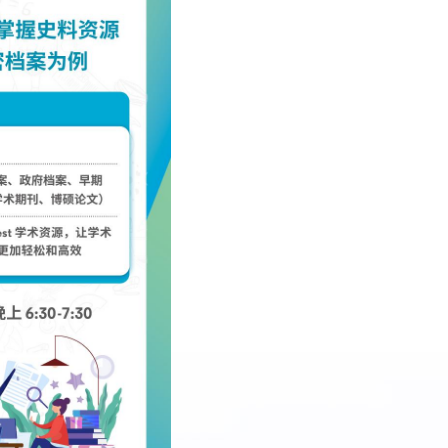
下载专区
馆史概况
历任馆长一览表
捐赠
仙林新馆建设概况