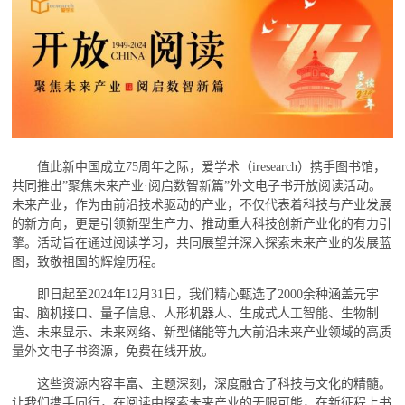
值此新中国成立
75
周年之际，爱学术（
iresearch
）携手图书馆，
共同推出
”
聚焦未来产业
·
阅启数智新篇
”
外文电子书开放阅读活动。
未来产业，作为由前沿技术驱动的产业，不仅代表着科技与产业发展
的新方向，更是引领新型生产力、推动重大科技创新产业化的有力引
擎。活动旨在通过阅读学习，共同展望并深入探索未来产业的发展蓝
图，致敬祖国的辉煌历程。
即日起至
2024
年
12
月
31
日，我们精心甄选了
2000
余种涵盖元宇
宙、脑机接口、量子信息、人形机器人、生成式人工智能、生物制
造、未来显示、未来网络、新型储能等九大前沿未来产业领域的高质
量外文电子书资源，免费在线开放。
这些资源内容丰富、主题深刻，深度融合了科技与文化的精髓。
让我们携手同行，在阅读中探索未来产业的无限可能，在新征程上书