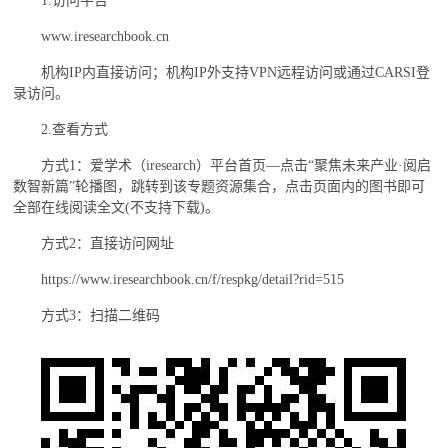
1.
访问平台
www.iresearchbook.cn
机构
IP
内直接访问；机构
IP
外支持
VPN
远程访问或通过
CARSI
登
录访问。
2.
查看方式
方式
1
：爱学术（
iresearch
）平台首页—点击“聚焦未来产业·阅启
数智新篇”轮播图，跳转到该专题资源集合，点击页面内的图书即可
全部在线阅读全文
(
不支持下载
)
。
方式
2
：直接访问网址
https://www.iresearchbook.cn/f/respkg/detail?rid=515
方式
3
：扫描二维码