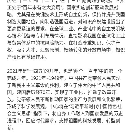
历经“十一五”和“十二五”，在“十三五”期间趋于成熟。世界
正处于“百年未有之大变局”，国家实施创新驱动发展战
略，尤其是在关键技术上形成自主创新，保持并提升我国
制造大国地位，向制造强国迈进，对知识产权建设提出了
更高更紧迫的要求。在全球工业、产业链中的自主发明核
心技术储备与专利布局情况，直接影响我国在全球化工业
与贸易体系中的抗风险能力。在打造尊重知识、保护产
权、吸引人才、汇聚原创、畅通转化的开放市场中，知识
产权具有基础作用。
2021年是“十四五”的开年，也是“两个一百年”中的第一个
完成之年。1921年~1949年，中国共产党带领人民实现
了新民主主义革命的胜利，建立了伟大的中华人民共和
国。建国后历经70年，实现了工业化，推动了改革开
放。党带领人民不断推动国家的生产力发展和文化繁荣，
形成了科学发展观。中心将在“习近平新时代中国特色社
会主义思想” 指引下，将自身工作融入到国家发展的历史
进程中，回应时代需求，支撑祖国的科技发展、转型创
新。