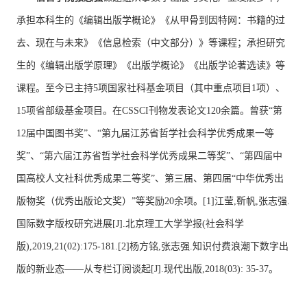
承担本科生的《编辑出版学概论》《从甲骨到因特网：书籍的过
去、现在与未来》《信息检索（中文部分）》等课程；承担研究
生的《编辑出版学原理》《出版学概论》《出版学论著选读》等
课程。至今已主持5项国家社科基金项目（其中重点项目1项）、
15项省部级基金项目。在CSSCI刊物发表论文120余篇。曾获“第
12届中国图书奖”、“第九届江苏省哲学社会科学优秀成果一等
奖”、“第六届江苏省哲学社会科学优秀成果二等奖”、“第四届中
国高校人文社科优秀成果二等奖”、第三届、第四届“中华优秀出
版物奖（优秀出版论文奖）”等奖励20余项。[1]江莹,靳帆,张志强.
国际数字版权研究进展[J].北京理工大学学报(社会科学
版),2019,21(02):175-181.[2]杨方铭,张志强.知识付费浪潮下数字出
版的新业态——从专栏订阅谈起[J].现代出版,2018(03): 35-37。