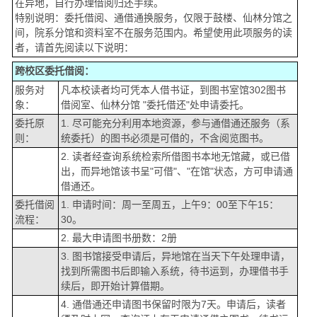
在异地，自行办理借阅归还手续。
特别说明：委托借阅、通借通换服务，仅限于鼓楼、仙林分馆之
间，院系分馆和资料室不在服务范围内。希望使用此项服务的读
者，请首先阅读以下说明：
跨校区委托借阅：
服务对
凡本校读者均可凭本人借书证，到图书室馆302图书
象：
借阅室、仙林分馆 "委托借还"处申请委托。
委托原
1. 尽可能充分利用本地资源，参与通借通还服务（系
则：
统委托）的图书必须是可借的，不含阅览图书。
2. 读者经查询系统检索所借图书本地无馆藏，或已借
出，而异地馆该书呈"可借"、"在馆"状态，方可申请通
借通还。
委托借阅
1. 申请时间：周一至周五，上午9：00至下午15：
流程：
30。
2. 最大申请图书册数：2册
3. 图书馆接受申请后，异地馆在当天下午处理申请，
找到所需图书后即输入系统，待书运到，办理借书手
续后，即开始计算借期。
4. 通借通还申请图书保留时限为7天。申请后，读者