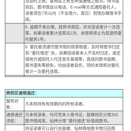
须及时上网，查询证上有无申请通借之图书，待书运
到后，图书馆会以电话、E-mail等方式通知委托人，
读者须在7天以内（不含周六、周日）到馆办理借书手
续。
6. 逾期不来办理，就将书退回，并对该读者计一次违
章，如果读者累计违章达2次，本馆将停止为其提供委
托服务1年。
6. 委托者须遵守图书馆的规章制度，及时将图书归还
到 "委托借还" 处，如果因读者本人不及时归还，或还
错地方或因托人代还发生差错等，造成的图书逾期、
图书遗失等损失，均由读者自负，同时本馆将对委托
者计一次委托违章。
跨校区通借通还：
服务对
凡本校持有有效期内的所有读者。
象：
通借通还
凡本校读者，均可凭本人借书证，鼓楼校区分馆302
流程：
图书借阅室、仙林分馆 "委托借还"处借阅图书。
持证读者可以自行去鼓楼、仙林两地图书馆归还图