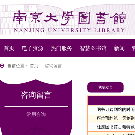
首页
电子资源
热门服务
智慧图书馆
新闻
资源动态
资源服务
NLSP下一代图书馆管理
新闻通
当前位置：
首页
—
咨询留言
数据库导航
设备服务
智慧盘点机器人
我要发言
咨询留言
版权说明
移动服务
智慧问答
室内定位
图书订购到馆的时间
常用咨询
座位预约第一天签到
杜厦图书馆古籍特藏