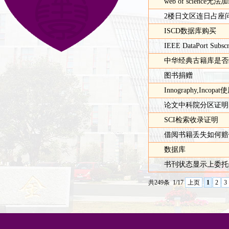
web of scienc
2楼日文区连日占座
ISCD数据库购买
IEEE DataPort Subscr
中华经典古籍库是否
图书捐赠
Innography,Inco
论文中科院分区证明
SCI检索收录证明
借阅书籍丢失如何赔
数据库
书刊状态显示上委托
共249条
1/17
上页
1
2
3