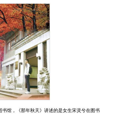
下载专区
馆史概况
历任馆长一览表
捐赠
仙林新馆建设概况
区老图书馆，《那年秋天》讲述的是女生宋灵兮在图书