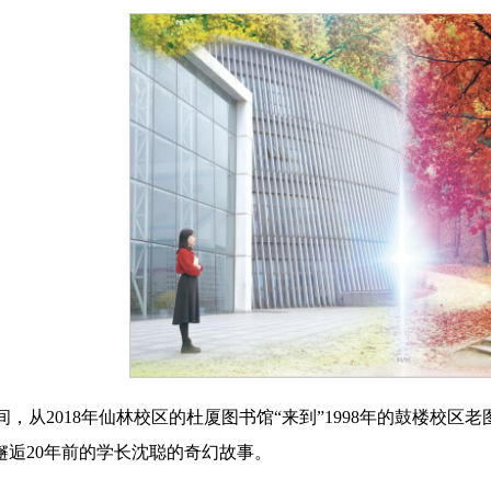
“小蓝鲸”慕课
AI工作坊
间，从2018年仙林校区的杜厦图书馆“来到”1998年的鼓楼校
，邂逅20年前的学长沈聪的奇幻故事。