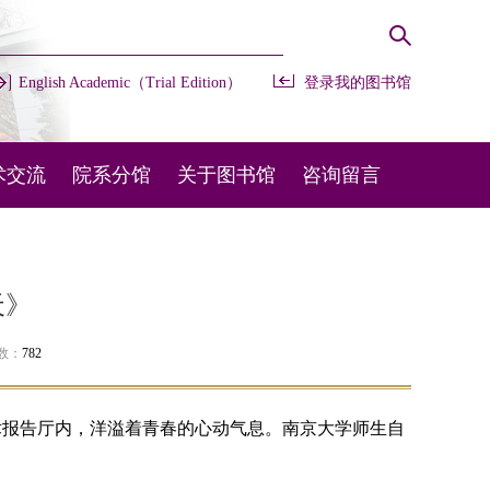
English Academic（Trial Edition）
登录我的图书馆
术交流
院系分馆
关于图书馆
咨询留言
办会议
开放时间
常用咨询
部交流
馆藏布局
在线留言
天》
外交流
规章制度
图宝在线
次数：
782
机构设置
术报告厅内，洋溢着青春的心动气息。南京大学师生自
联系我们