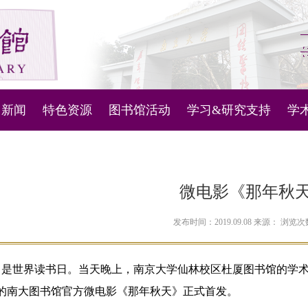
新闻
特色资源
图书馆活动
学习&研究支持
学
图书馆管理系统
新闻通知
微视频
活动列表
科技查新与查收查引
主
机器人
古文献资源库
知识产权信息服务
内
微电影《那年秋
问答
古代地方志
人文社科数据服务
对
发布时间：2019.09.08 来源： 浏览
定位
现当代地方文献
讲座和培训学习资料
3日是世界读书日。当天晚上，南京大学仙林校区杜厦图书馆的学
南雍撷珍
南京大学ESI概况
的南大图书馆官方微电影《那年秋天》正式首发。