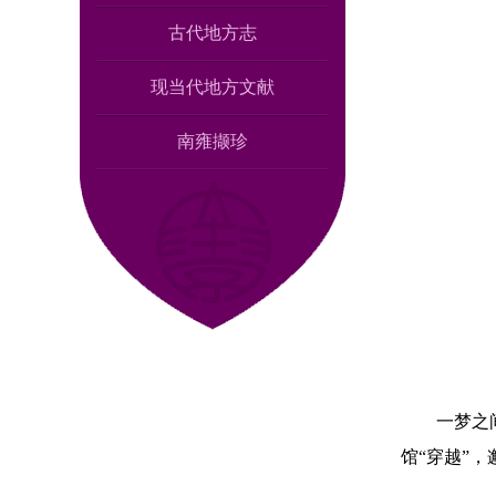
古代地方志
现当代地方文献
南雍撷珍
一梦之
馆“穿越”