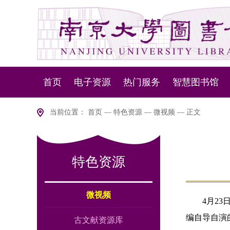
首页
电子资源
热门服务
智慧图书馆
资源动态
资源服务
NLSP下一代
当前位置：
首页
—
特色资源
—
微视频
— 正文
数据库导航
设备服务
智慧盘点
特色资源
版权说明
移动服务
智慧
室内
微视频
4月2
编自导自演
古文献资源库