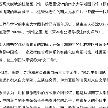
区高大巍峨的杜厦图书馆、杨廷宝设计的南京大学老图书馆（原
屋满架的丰富藏书……这些标志性的南大元素在片中都能一一找
江师范学堂的南京大学图书馆已有百年历史，借由主人公沈聪的
始建于1902年，“镇馆之宝”是《宋本名公增修标注南史详节》。
南大图书馆跳动着青春的韵律：开馆于2009年的仙林校区杜厦
也是中国唯一一座双枢纽管理体系的智能化信息图书馆。杜厦图书
展，被主创团队亲切称为“女二号”。
的创意、编剧、导演和演员都来自南京大学师生。”说起主创团队
倪远韵都来自文学院，主演任奕霏、伊力夏提等演员则来自文学
教授认为，用拍摄微电影的方式推介图书馆，也是延续南京大学
，中国最早的图书馆馆长是先秦时代的老子，在很多人的心目中