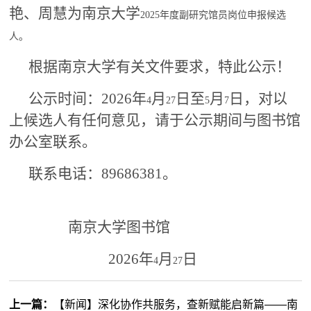
艳、周慧为南京大学
2025
年度副研究馆员岗位申报候选
人。
根据南京大学有关文件要求，特此公示！
公示时间：
2026
年
月
日至
月
日，对以
4
27
5
7
上候选人
有任何意见，请于公示期间与图书馆
办公室联系。
联系电话：
89686381
。
南京大学图书馆
2026
年
月
日
4
27
上一篇：
【新闻】深化协作共服务，查新赋能启新篇——南