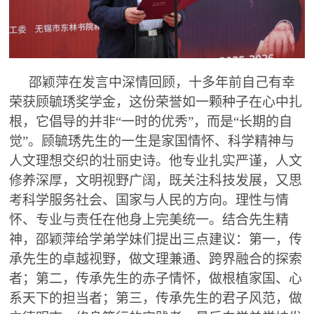
邵颖萍在发言中深情回顾，十多年前自己有幸
荣获顾毓琇奖学金，这份荣誉如一颗种子在心中扎
根，它倡导的并非“一时的优秀”，而是“长期的自
觉”。顾毓琇先生的一生是家国情怀、科学精神与
人文理想交织的壮丽史诗。他专业扎实严谨，人文
修养深厚，文明视野广阔，既关注科技发展，又思
考科学服务社会、国家与人民的方向。理性与情
怀、专业与责任在他身上完美统一。结合先生精
神，邵颖萍给学弟学妹们提出三点建议：第一，传
承先生的卓越视野，做文理兼通、跨界融合的探索
者；第二，传承先生的赤子情怀，做根植家国、心
系天下的担当者；第三，传承先生的君子风范，做