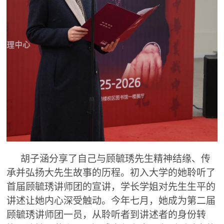
胡子涵分享了自己与顾毓琇先生精神结缘、传
承并弘扬大先生故事的历程。初入大学的她聆听了
首届顾毓琇讲师团的宣讲，学长学姐对先生生平的
讲述让她内心深受触动。今年七月，她成为第二届
顾毓琇讲师团一员，从聆听者到讲述者的身份转