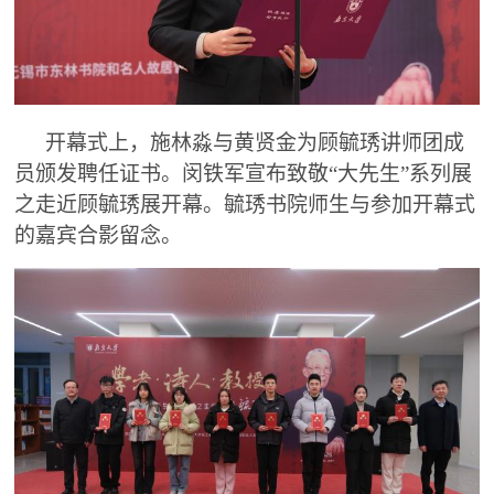
开幕式上，施林淼与黄贤金为顾毓琇讲师团成
员颁发聘任证书。闵铁军宣布致敬“大先生”系列展
之走近顾毓琇展开幕。毓琇书院师生与参加开幕式
的嘉宾合影留念。