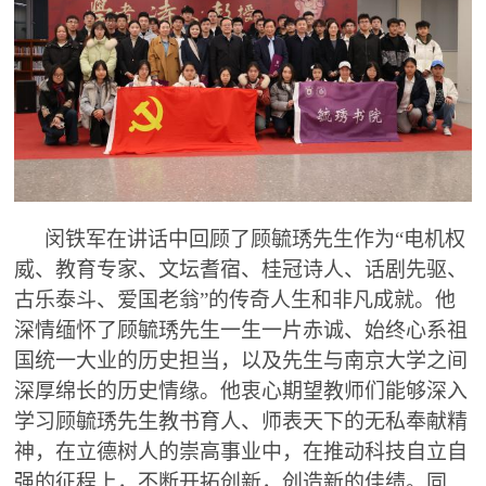
闵铁军在讲话中回顾了顾毓琇先生作为“电机权
威、教育专家、文坛耆宿、桂冠诗人、话剧先驱、
古乐泰斗、爱国老翁”的传奇人生和非凡成就。他
深情缅怀了顾毓琇先生一生一片赤诚、始终心系祖
国统一大业的历史担当，以及先生与南京大学之间
深厚绵长的历史情缘。他衷心期望教师们能够深入
学习顾毓琇先生教书育人、师表天下的无私奉献精
神，在立德树人的崇高事业中，在推动科技自立自
强的征程上，不断开拓创新，创造新的佳绩。同