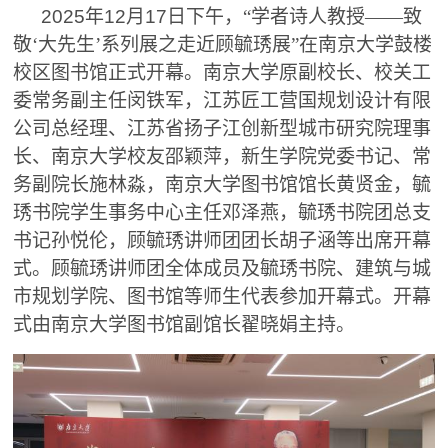
2025
年
12
月
17
日下午，“学者
诗人
教授——致
敬‘大先生’系列展之走近顾毓琇展”在南京大学鼓楼
校区图书馆正式开幕。南京大学原副校长、校关工
委常务副主任闵铁军，江苏匠工营国规划设计有限
公司总经理、江苏省扬子江创新型城市研究院理事
长、南京大学校友邵颖萍，新生学院党委书记、常
务副院长施林淼，南京大学图书馆馆长黄贤金，毓
琇书院学生事务中心主任邓泽燕，毓琇书院团总支
书记孙悦伦，顾毓琇讲师团团长胡子涵等出席开幕
式。顾毓琇讲师团全体成员及毓琇书院、建筑与城
市规划学院、图书馆等师生代表参加开幕式。开幕
式由南京大学图书馆副馆长翟晓娟主持。