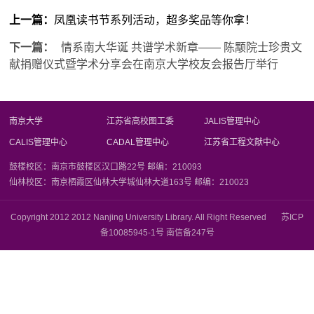
上一篇：
凤凰读书节系列活动，超多奖品等你拿！
下一篇：
情系南大华诞 共谱学术新章—— 陈颙院士珍贵文
献捐赠仪式暨学术分享会在南京大学校友会报告厅举行
南京大学
江苏省高校图工委
JALIS管理中心
CALIS管理中心
CADAL管理中心
江苏省工程文献中心
鼓楼校区：南京市鼓楼区汉口路22号 邮编：210093
仙林校区：南京栖霞区仙林大学城仙林大道163号 邮编：210023
Copyright 2012 2012 Nanjing University Library. All Right Reserved 苏ICP
备10085945-1号 南信备247号