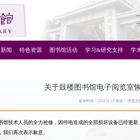
新闻
特色资源
图书馆活动
学习&研究支持
学
图书馆管理系统
新闻通知
微视频
活动列表
科技查新与查收查引
主
机器人
古文献资源库
知识产权信息服务
内
关于鼓楼图书馆电子阅览室
问答
古代地方志
人文社科数据服务
对
发布时间：2012.11.23 来源： 浏览
定位
现当代地方文献
讲座和培训学习资料
书馆技术人员的全力抢修，因停电造成的全部损坏设备已经更新
南雍撷珍
南京大学ESI概况
，我们再次表示歉意。