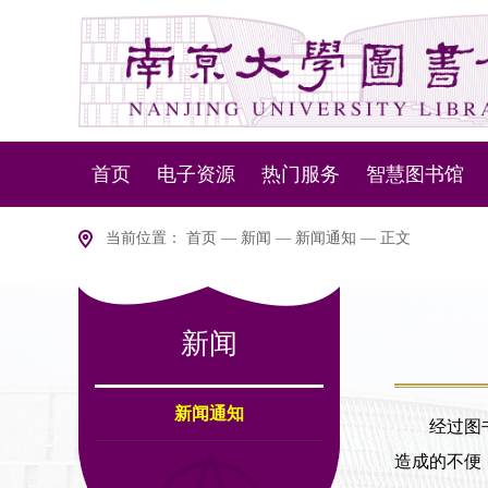
首页
电子资源
热门服务
智慧图书馆
资源动态
资源服务
NLSP下一代
当前位置：
首页
—
新闻
—
新闻通知
— 正文
数据库导航
设备服务
智慧盘点
新闻
版权说明
移动服务
智慧
室内
新闻通知
经过图
造成的不便