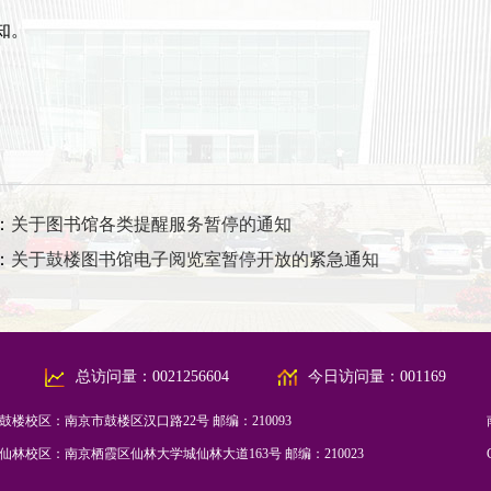
“小蓝鲸”慕课
知。
AI工作坊
：
关于图书馆各类提醒服务暂停的通知
：
关于鼓楼图书馆电子阅览室暂停开放的紧急通知
总访问量：
0021256604
今日访问量：
001169
鼓楼校区：南京市鼓楼区汉口路22号 邮编：210093
仙林校区：南京栖霞区仙林大学城仙林大道163号 邮编：210023