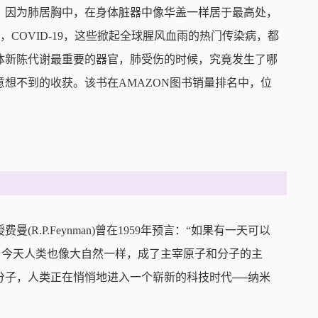
。因为肺居胸中，在身体脏器中像华盖一样居于最高处，
，COVID-19，这些掀起全球腥风血雨的热门传染病，都
体新陈代谢最重要的器官，肺受伤的时候，究竟发生了哪
想不到的收获。该书在AMAZON图书销量排名中，位
R.P.Feynman)曾在1959年预言：“如果有一天可以
 今天人类也像大自然一样，成了主宰原子和分子的主
分子，人类正在悄悄地进入一个崭新的科技时代──纳米