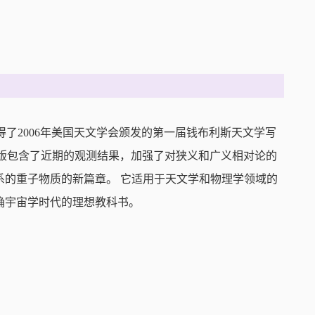
享有盛誉，获得了2006年美国天文学会颁发的第一届钱布利斯天文学写
ard）。更新的第2版包含了近期的观测结果，加强了对狭义和广义相对论的
系的重子物质的新篇章。 它适用于天文学和物理学领域的
确宇宙学时代的理想教科书。